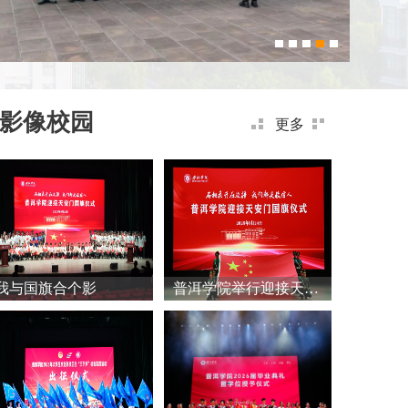
影像校园
更多
我与国旗合个影
普洱学院举行迎接天安
门国旗仪式